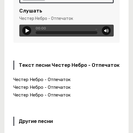
еру Тебя 2.0
Слушать
била
Честер Небро - Отпечаток
00:00
…
симо 2.0
Мы Служим России!
Текст песни Честер Небро - Отпечаток
Сердце Девчонки
Честер Небро - Отпечаток
я Ночь
Честер Небро - Отпечаток
Честер Небро - Отпечаток
-
Услышь Меня Хорошая!
Другие песни