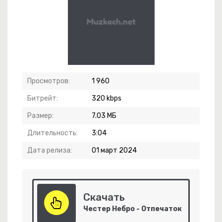
Просмотров:
1 960
Битрейт:
320 kbps
Размер:
7.03 МБ
ед Горный
Длительность:
3:04
Дата релиза:
01 март 2024
ание (2026)
Скачать
Честер Небро - Отпечаток