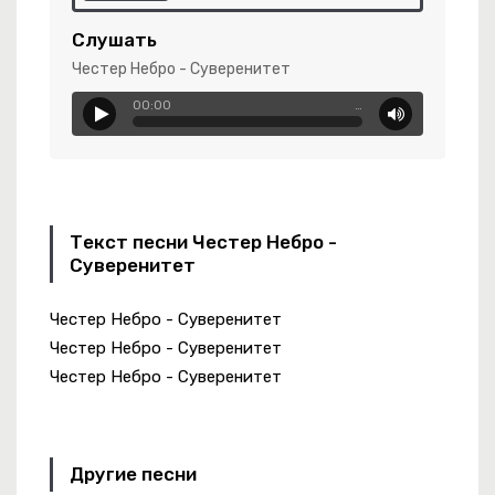
овенная
Слушать
 Просто
Честер Небро - Суверенитет
00:00
…
ры По Сердцу
Текст песни Честер Небро -
Суверенитет
а
льный Лес Remix
Честер Небро - Суверенитет
Честер Небро - Суверенитет
Честер Небро - Суверенитет
Другие песни