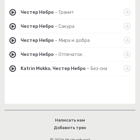
Честер Небро
-
Гранит
Честер Небро
-
Сакура
Честер Небро
-
Мира и добра
Честер Небро
-
Отпечаток
Katrin Mokko, Честер Небро
-
Без сна
Написать нам
Добавить трек
© 2026 Muzkach.net